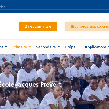
INSCRIPTION
SERVICE DES EXAM
nt
Primaire
Secondaire
Prépa
Applications 
École Jacques Prévert