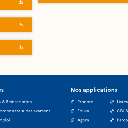
es
Nos applications
n & Réinscription
Pronote
Livrev
oordonnateur des examens
Eduka
CDI &
mploi
Agora
Parco