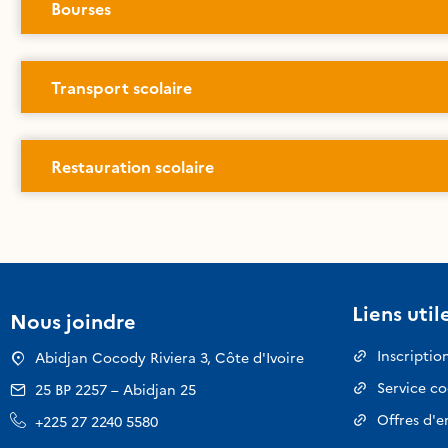
Bourses
Transport scolaire
Restauration scolaire
Liens util
Nous joindre
Inscriptio
Abidjan Cocody Riviera 3, Côte d'Ivoire
Service c
25 BP 2257 – Abidjan 25
Offres d'e
+225 27 2240 5580