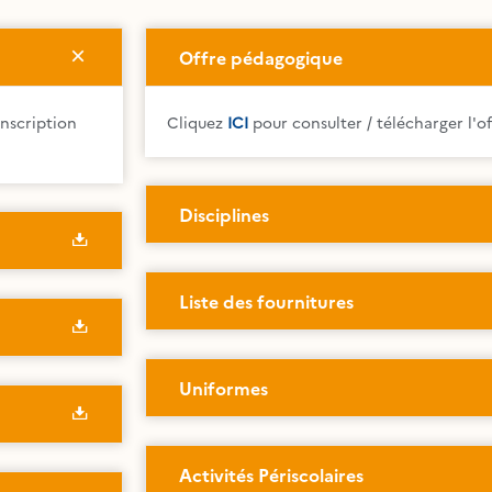
Offre pédagogique
inscription
Cliquez
ICI
pour consulter / télécharger l'o
Disciplines
Liste des fournitures
Uniformes
Activités Périscolaires