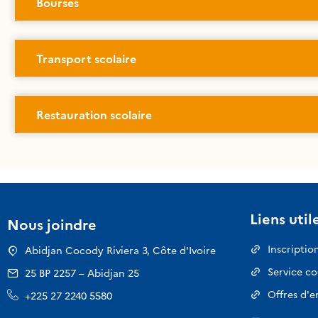
Bourses
Transport scolaire
Restauration scolaire
Liens util
Nous joindre
Inscriptio
Abidjan Cocody Riviera 3, Côte d'Ivoire
Service c
25 BP 2257 – Abidjan 25
Offres d'e
+225 27 2240 5580