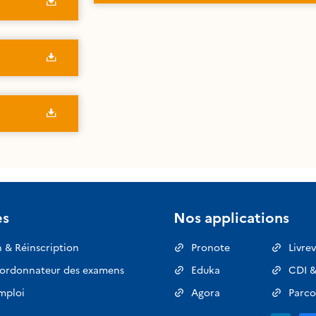
es
Nos applications
n & Réinscription
Pronote
Livrev
oordonnateur des examens
Eduka
CDI &
mploi
Agora
Parco