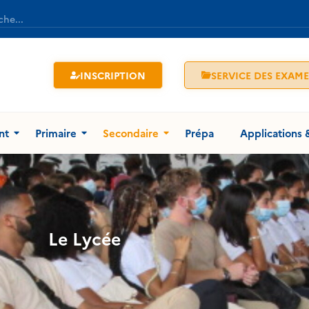
INSCRIPTION
SERVICE DES EXAM
nt
Primaire
Secondaire
Prépa
Applications 
Le Lycée