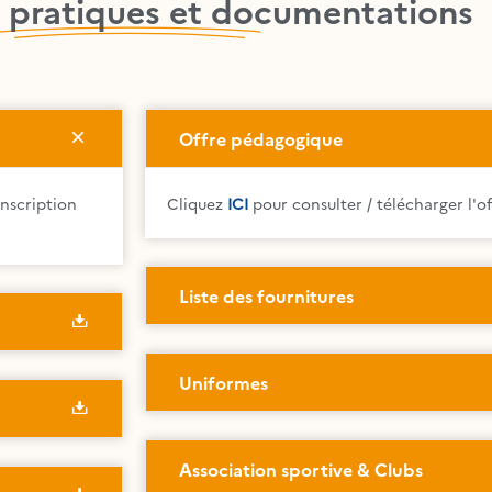
 pratiques et documentations
Offre pédagogique
inscription
Cliquez
ICI
pour consulter / télécharger l'
Liste des fournitures
Uniformes
Association sportive & Clubs